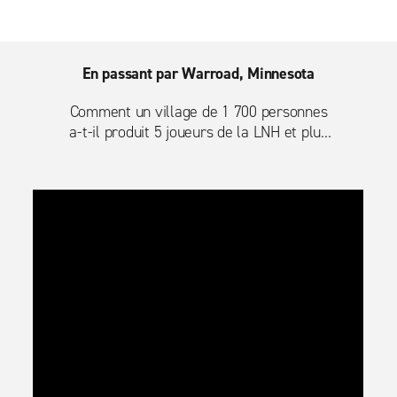
En passant par Warroad, Minnesota
Comment un village de 1 700 personnes
a-t-il produit 5 joueurs de la LNH et plus
de 80 joueurs de niveau collégial de
première division? Découvrez le secret de
Warroad au Minnesota.