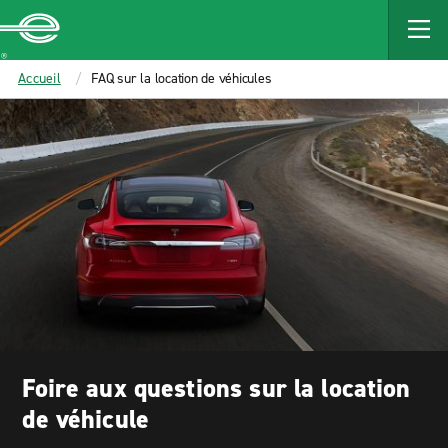
MAIN
CONTENT
Enterprise
Accueil
FAQ sur la location de véhicules
Foire aux questions sur la location
de véhicule