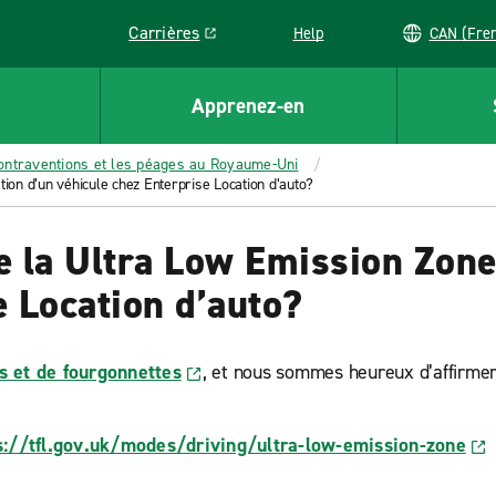
Carrières
Help
CAN (
Link opens in a new window
Apprenez-en
ontraventions et les péages au Royaume-Uni
tion d’un véhicule chez Enterprise Location d’auto?
de la Ultra Low Emission Zone
e Location d’auto?
s et de fourgonnettes
, et nous sommes heureux d’affirmer
s://tfl.gov.uk/modes/driving/ultra-low-emission-zone