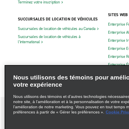
Terminez votre inscription
SITES WEB
SUCCURSALES DE LOCATION DE VÉHICULES
Enterprise F
Succursales de location de véhicules au Canada
Enterprise 
Succursales de location de véhicules à
Enterprise I
l’international
Enterprise 
Enterprise 
Enterprise É
Nous utilisons des témoins pour amélio
votre expérience
Nous utilisons des témoins et d’autres technologies nécessaires 
notre site, à l’amélioration et à la personnalisation de votre exp
l’amélioration de notre marketing. Vous pouvez en tout temps m
préférences à partir de « Gérer les préférences ».
Cookie Priv
Conditions d’utilisation
Politique de confidentialité
Politique 