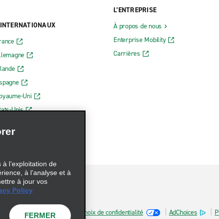
L’ENTREPRISE
 INTERNATIONAUX
À propos de nous
Enterprise Mobility
rance
Carrières
Allemagne
rlande
Espagne
Royaume-Uni
tats-Unis
rer
à l’exploitation de
érience, à l’analyse et à
ettre à jour vos
acy Policy
sur les fichiers témoins
Choix de confidentialité
AdChoices
P
FERMER