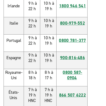
9 h à
10 h à
Irlande
1800 946 541
22 h
19 h
9 h à
10 h à
Italie
800-979-552
22 h
19 h
9 h à
10 h à
Portugal
0800 781-377
22 h
19 h
9 h à
10 h à
Espagne
900-816-486
22 h
19 h
Royaume-
8 h à
8 h à
0800 587-
Uni
18 h
17 h
0904
7 h à
7 h à
États-
19 h
19 h
866 507 6222
Unis
HNC
HNC