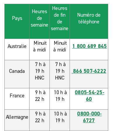
Heures
Heures
de fin
Numéro de
Pays
de
de
téléphone
semaine
semaine
Minuit
Minuit
Australie
1 800 689 845
à midi
à midi
7 h à
7 h à
Canada
19 h
19 h
866 507-6222
HNC
HNC
9 h à
10 h à
0805-54-25-
France
22 h
19 h
60
9 h à
10 h à
0800-000-
Allemagne
22 h
19 h
6727