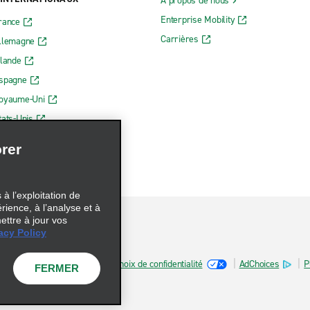
À propos de nous
Enterprise Mobility
rance
Carrières
Allemagne
rlande
Espagne
Royaume-Uni
tats-Unis
rer
à l’exploitation de
érience, à l’analyse et à
ettre à jour vos
acy Policy
sur les fichiers témoins
Choix de confidentialité
AdChoices
P
FERMER