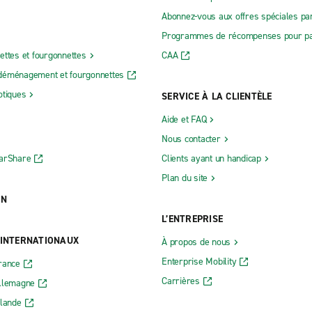
Abonnez-vous aux offres spéciales par
Programmes de récompenses pour pa
ettes et fourgonnettes
CAA
déménagement et fourgonnettes
otiques
SERVICE À LA CLIENTÈLE
Aide et FAQ
Nous contacter
CarShare
Clients ayant un handicap
Plan du site
ON
L’ENTREPRISE
 INTERNATIONAUX
À propos de nous
Enterprise Mobility
rance
Carrières
Allemagne
rlande