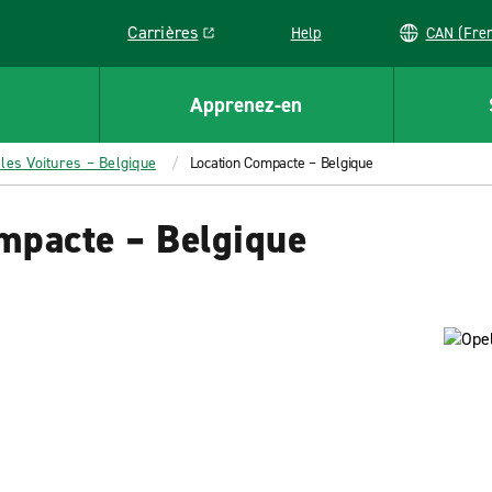
Carrières
Help
CAN (
Link opens in a new window
Apprenez-en
les Voitures – Belgique
Location Compacte – Belgique
ompacte – Belgique