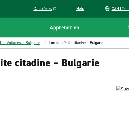
Carrières
Help
CAN (
Link opens in a new window
Apprenez-en
les Voitures – Bulgarie
Location Petite citadine – Bulgarie
ite citadine – Bulgarie