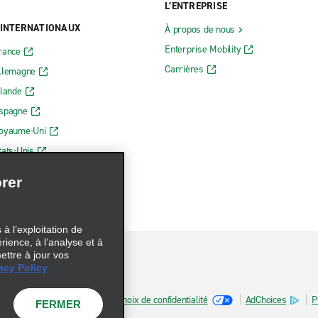
L’ENTREPRISE
 INTERNATIONAUX
À propos de nous
Enterprise Mobility
rance
Carrières
Allemagne
rlande
Espagne
Royaume-Uni
tats-Unis
rer
à l’exploitation de
érience, à l’analyse et à
ettre à jour vos
acy Policy
sur les fichiers témoins
Choix de confidentialité
AdChoices
P
FERMER