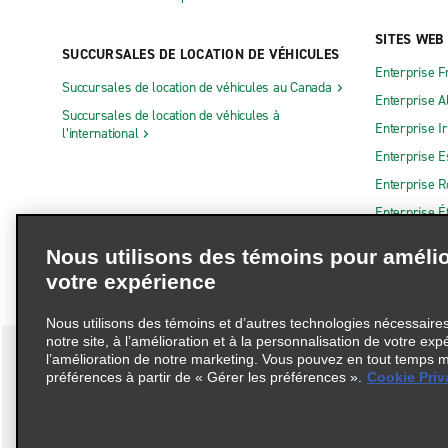
SITES WEB
SUCCURSALES DE LOCATION DE VÉHICULES
Enterprise F
Succursales de location de véhicules au Canada
Enterprise 
Succursales de location de véhicules à
Enterprise I
l’international
Enterprise 
Enterprise 
Enterprise É
Nous utilisons des témoins pour amélio
votre expérience
Nous utilisons des témoins et d’autres technologies nécessaires 
notre site, à l’amélioration et à la personnalisation de votre exp
l’amélioration de notre marketing. Vous pouvez en tout temps m
préférences à partir de « Gérer les préférences ».
Cookie Priv
Conditions d’utilisation
Politique de confidentialité
Politique 