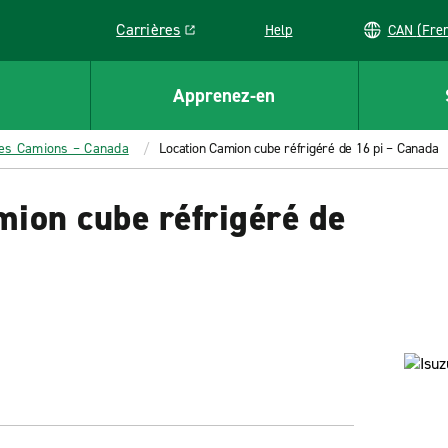
Carrières
Help
CAN (
Link opens in a new window
Apprenez-en
les Camions – Canada
Location Camion cube réfrigéré de 16 pi – Canada
mion cube réfrigéré de