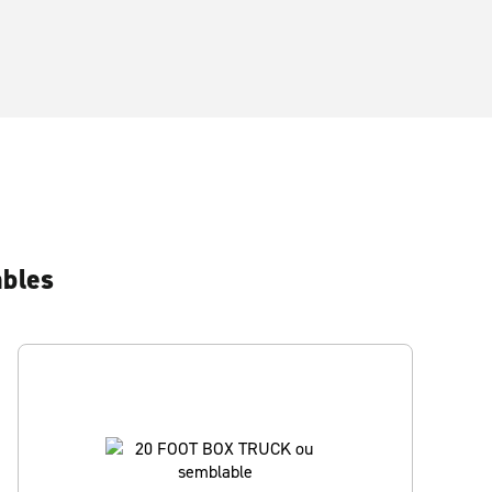
ables