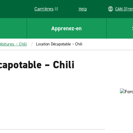
Carrières
Help
CAN (
Link opens in a new window
Apprenez-en
Voitures – Chili
Location Décapotable – Chili
capotable – Chili