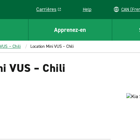
Carrières
Help
CAN (
Link opens in a new window
Apprenez-en
VUS – Chili
Location Mini VUS – Chili
ni VUS – Chili