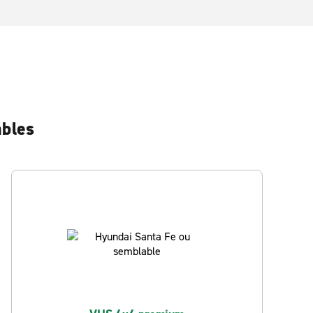
ables