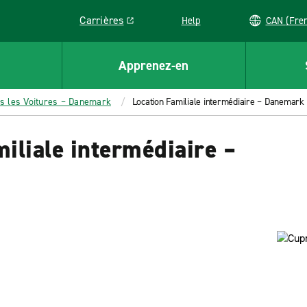
Carrières
Help
CAN (
Link opens in a new window
Apprenez-en
s les Voitures – Danemark
Location Familiale intermédiaire – Danemark
iliale intermédiaire –