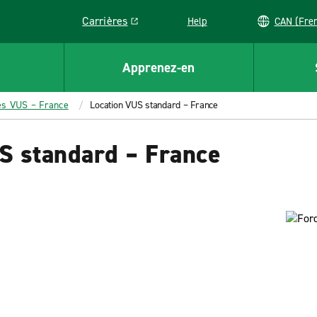
Carrières
Help
CAN (
Link opens in a new window
Apprenez-en
es VUS – France
Location VUS standard – France
US standard – France