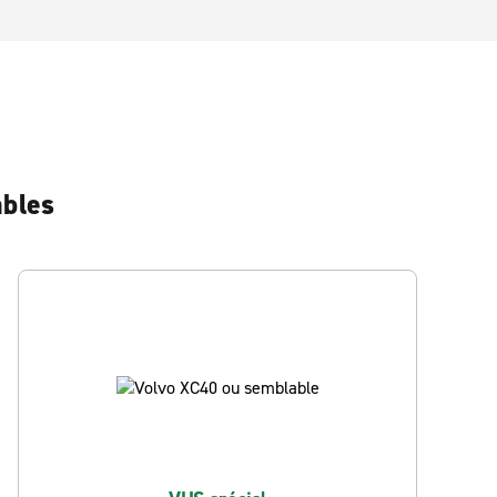
ables