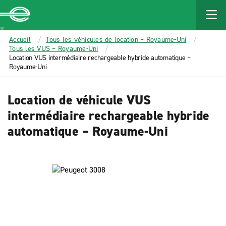
MAIN
CONTENT
Enterprise
Accueil
Tous les véhicules de location – Royaume-Uni
Tous les VUS – Royaume-Uni
Location VUS intermédiaire rechargeable hybride automatique –
Royaume-Uni
Location de véhicule VUS
intermédiaire rechargeable hybride
automatique – Royaume-Uni