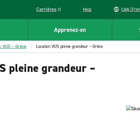
Carrières
Help
CAN (
Link opens in a new window
Apprenez-en
s VUS – Grèce
Location VUS pleine grandeur – Grèce
S pleine grandeur –