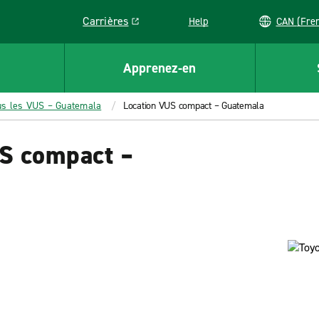
Carrières
Help
CAN (
Link opens in a new window
Apprenez-en
us les VUS – Guatemala
Location VUS compact – Guatemala
US compact –