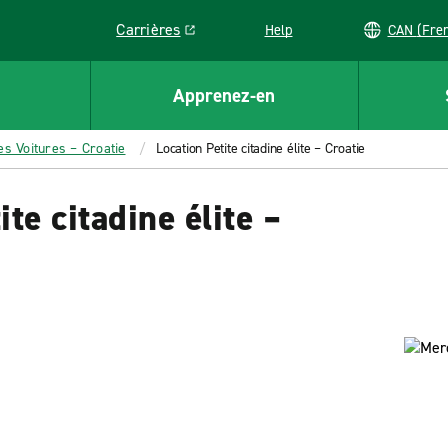
Carrières
Help
CAN (
Link opens in a new window
Apprenez-en
es Voitures – Croatie
Location Petite citadine élite – Croatie
te citadine élite –