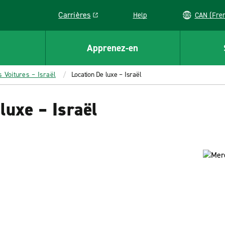
Carrières
Help
CAN (
Link opens in a new window
Apprenez-en
s Voitures – Israël
Location De luxe – Israël
luxe – Israël