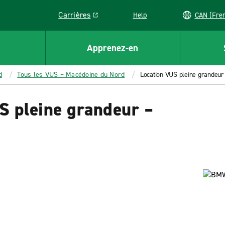
Carrières
Help
CAN (
Link opens in a new window
Apprenez-en
d
Tous les VUS – Macédoine du Nord
Location VUS pleine grandeur
S pleine grandeur –