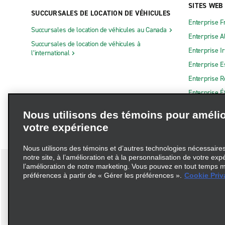
SITES WEB
SUCCURSALES DE LOCATION DE VÉHICULES
Enterprise F
Succursales de location de véhicules au Canada
Enterprise 
Succursales de location de véhicules à
Enterprise I
l’international
Enterprise 
Enterprise 
Enterprise É
Nous utilisons des témoins pour amélio
votre expérience
Nous utilisons des témoins et d’autres technologies nécessaires 
notre site, à l’amélioration et à la personnalisation de votre exp
l’amélioration de notre marketing. Vous pouvez en tout temps m
préférences à partir de « Gérer les préférences ».
Cookie Priv
Conditions d’utilisation
Politique de confidentialité
Politique 
© 2026 Enterprise Holdings, Inc. Tous droits réservés