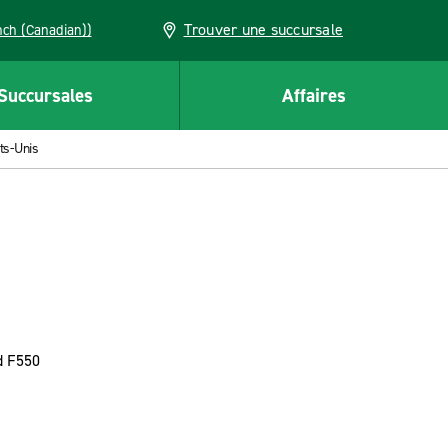
Trouver une succursale
French (Canadian))
Succursales
Affaires
ts-Unis