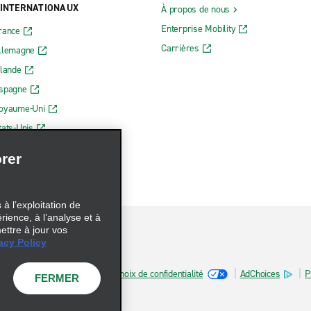
 INTERNATIONAUX
À propos de nous
Enterprise Mobility
rance
Carrières
Allemagne
rlande
Espagne
Royaume-Uni
tats-Unis
rer
à l’exploitation de
érience, à l’analyse et à
ettre à jour vos
acy Policy
sur les fichiers témoins
Choix de confidentialité
AdChoices
P
FERMER