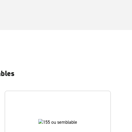
ables