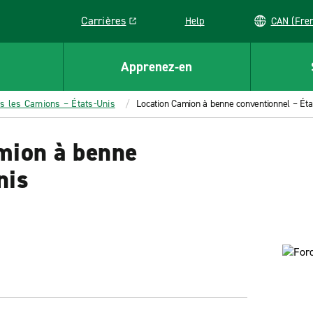
Carrières
Help
CAN (
Link opens in a new window
Apprenez-en
s les Camions – États-Unis
Location Camion à benne conventionnel – Éta
amion à benne
nis