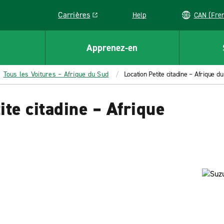
Carrières
Help
CAN (
Link opens in a new window
Apprenez-en
Tous les Voitures – Afrique du Sud
Location Petite citadine – Afrique d
ite citadine – Afrique