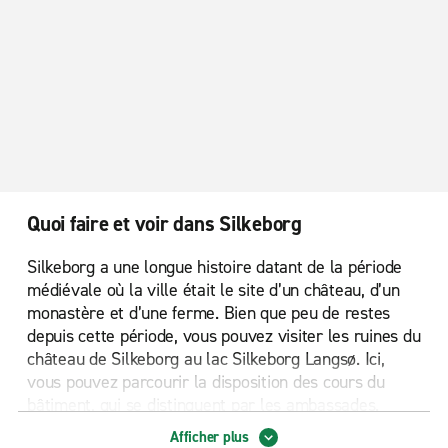
Quoi faire et voir dans Silkeborg
Silkeborg a une longue histoire datant de la période
médiévale où la ville était le site d’un château, d’un
monastère et d’une ferme. Bien que peu de restes
depuis cette période, vous pouvez visiter les ruines du
château de Silkeborg au lac Silkeborg Langsø. Ici,
vous pouvez parcourir la disposition des cours du
bâtiment, qui se distinguent par les ambassades.
Lorsque vous explorez la ville et son histoire animée,
Afficher plus