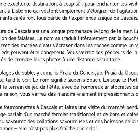
ne excellente destination, à coup sûr, pour enchanter les visit
 à Lisbonne qui veulent simplement s’éloigner de l’agitation d
nts cafés font tous partie de l’expérience unique de Cascais
teurs de Cascais est une longue promenade le long de la mer. L
ion des falaises. Le nom se traduit littéralement par la bouch
verrez des marées d’eau s’écraser dans les roches comme un v
 pieds peuvent être dangereux. Vous verrez des pêcheurs de la 
lés de prendre leurs photos à une distance sécuritaire.
ages de sable, y compris Praia da Conceição, Praia da Duquesa
 ou tard le soir. Le nom signifie Queen's Beach. Lorsque le Por
it le terrain de jeu de l’élite, avec de nombreux aristocrates d
te raison, vous verrez des manoirs vraiment impressionnants d
e fourgonnettes à Cascais et faites une visite du marché pendan
ge parfait d'un marché fermier traditionnel et de bars et caf
u savourez des collations savoureuses et des boissons délicie
a mer – elle n'est pas plus fraîche que cela!