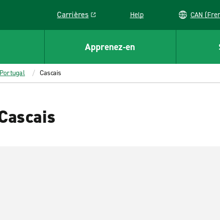
Carrières
Help
CAN (
Link opens in a new window
Apprenez-en
Portugal
Cascais
 Cascais