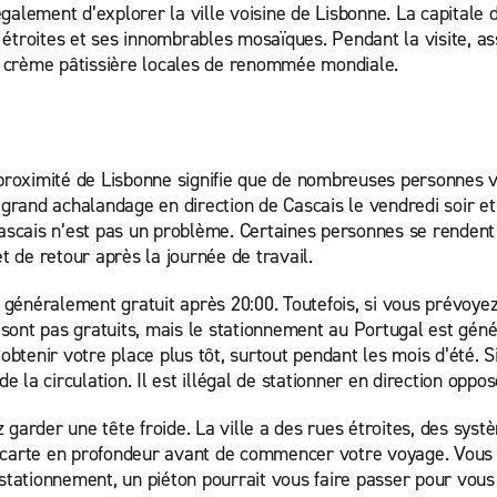
alement d’explorer la ville voisine de Lisbonne. La capitale d
 étroites et ses innombrables mosaïques. Pendant la visite, 
la crème pâtissière locales de renommée mondiale.
proximité de Lisbonne signifie que de nombreuses personnes vie
and achalandage en direction de Cascais le vendredi soir et 
Cascais n’est pas un problème. Certaines personnes se rendent 
t de retour après la journée de travail.
t généralement gratuit après 20:00. Toutefois, si vous prévoye
ne sont pas gratuits, mais le stationnement au Portugal est gé
tenir votre place plus tôt, surtout pendant les mois d’été. S
de la circulation. Il est illégal de stationner en direction opp
garder une tête froide. La ville a des rues étroites, des systè
e carte en profondeur avant de commencer votre voyage. Vous
stationnement, un piéton pourrait vous faire passer pour vous 