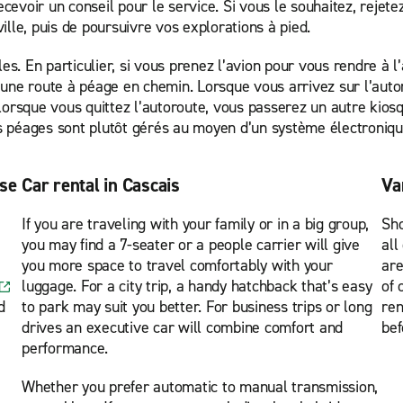
ecevoir un conseil pour le service. Si vous le souhaitez, rejet
ville, puis de poursuivre vos explorations à pied.
les. En particulier, si vous prenez l’avion pour vous rendre à
une route à péage en chemin. Lorsque vous arrivez sur l’autor
lorsque vous quittez l’autoroute, vous passerez un autre kiosq
les péages sont plutôt gérés au moyen d’un système électroniqu
ise
Car rental in Cascais
Va
If you are traveling with your family or in a big group,
Sho
you may find a 7-seater or a people carrier will give
all
you more space to travel comfortably with your
are
luggage. For a city trip, a handy hatchback that’s easy
of 
d
to park may suit you better. For business trips or long
ren
drives an executive car will combine comfort and
bef
performance.
Whether you prefer automatic to manual transmission,