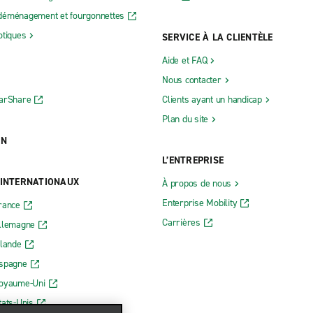
déménagement et fourgonnettes
otiques
SERVICE À LA CLIENTÈLE
Aide et FAQ
Nous contacter
CarShare
Clients ayant un handicap
Plan du site
ON
L’ENTREPRISE
 INTERNATIONAUX
À propos de nous
Enterprise Mobility
rance
Carrières
Allemagne
rlande
Espagne
Royaume-Uni
tats-Unis