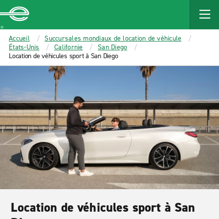
MAIN
CONTENT
Enterprise
Accueil
Succursales mondiaux de location de véhicule
États-Unis
Californie
San Diego
Location de véhicules sport à San Diego
Location de véhicules sport à San