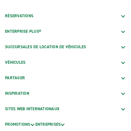
voyages
nouveau
partout
véhicule
RÉSERVATIONS
en
du
ville,
parc.
ENTERPRISE PLUS®
dans
le
pays
SUCCURSALES DE LOCATION DE VÉHICULES
ou à
partir
VÉHICULES
de
l’aéroport.
PARTAGER
INSPIRATION
SITES WEB INTERNATIONAUX
PROMOTIONS
ENTREPRISES