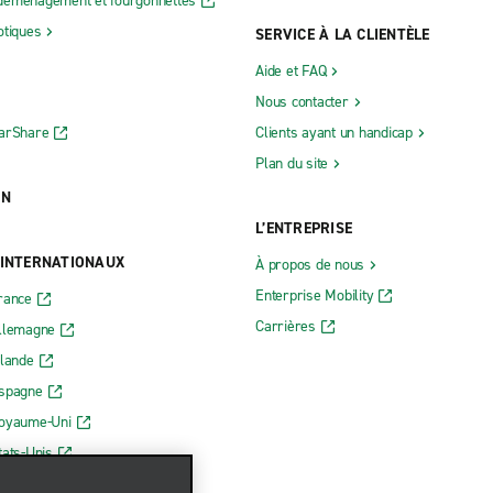
déménagement et fourgonnettes
otiques
SERVICE À LA CLIENTÈLE
Aide et FAQ
Nous contacter
CarShare
Clients ayant un handicap
Plan du site
ON
L’ENTREPRISE
 INTERNATIONAUX
À propos de nous
Enterprise Mobility
rance
Carrières
Allemagne
rlande
Espagne
Royaume-Uni
tats-Unis