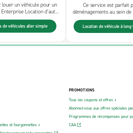
 louer un véhicule pour un
Ce service est parfait 
 Enterprise Location d’autos
déménagements au sein de l
cations de voiture pour aller
les affectations tempora
iques. Nous avons une vaste
déplacements prolongés et
s de véhicules aller simple
Location de véhicule à long
 véhicules pour des voyages
encore. Vous pouvez aussi v
lle, dans le pays ou à partir
en attendant un nouveau v
de l’aéroport.
parc.
PROMOTIONS
Tous les coupons et offres
Abonnez-vous aux offres spéciales par
Programmes de récompenses pour pa
ettes et fourgonnettes
CAA