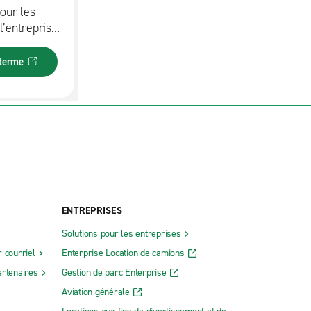
pour les
’entreprise,
ires, les
 bien plus
 terme
ous en servir
éhicule du
ENTREPRISES
Solutions pour les entreprises
 courriel
Enterprise Location de camions
rtenaires
Gestion de parc Enterprise
Aviation générale