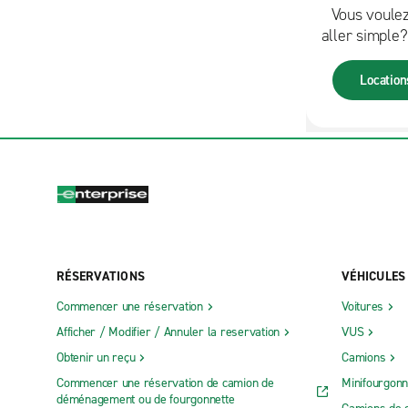
Vous voulez
aller simple?
offre des lo
simple prat
Location
sélection de
partout en vi
RÉSERVATIONS
VÉHICULES
Commencer une réservation
Voitures
Afficher / Modifier / Annuler la reservation
VUS
Obtenir un reçu
Camions
Commencer une réservation de camion de
Minifourgonn
déménagement ou de fourgonnette