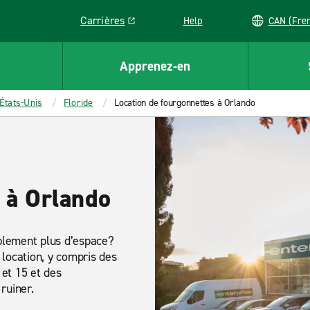
Carrières
Help
CAN (
Link opens in a new window
Apprenez-en
États-Unis
Floride
Location de fourgonnettes à Orlando
 à Orlando
plement plus d’espace?
 location, y compris des
et 15 et des
 ruiner.