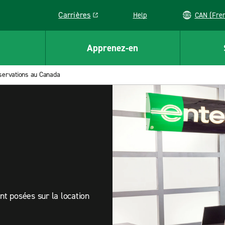
Carrières
Help
CAN (
Link opens in a new window
Apprenez-en
servations au Canada
t posées sur la location