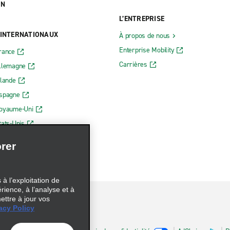
ON
L’ENTREPRISE
 INTERNATIONAUX
À propos de nous
Enterprise Mobility
rance
Carrières
Allemagne
rlande
Espagne
Royaume-Uni
tats-Unis
rer
à l’exploitation de
érience, à l’analyse et à
ettre à jour vos
acy Policy