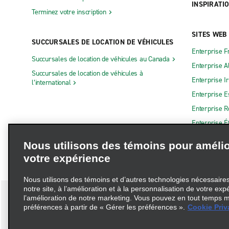
INSPIRATI
Terminez votre inscription
SITES WEB
SUCCURSALES DE LOCATION DE VÉHICULES
Enterprise F
Succursales de location de véhicules au Canada
Enterprise 
Succursales de location de véhicules à
Enterprise I
l’international
Enterprise 
Enterprise 
Enterprise É
Nous utilisons des témoins pour amélio
votre expérience
Nous utilisons des témoins et d’autres technologies nécessaires 
notre site, à l’amélioration et à la personnalisation de votre exp
l’amélioration de notre marketing. Vous pouvez en tout temps m
préférences à partir de « Gérer les préférences ».
Cookie Priv