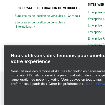
SITES WEB
SUCCURSALES DE LOCATION DE VÉHICULES
Enterprise F
Succursales de location de véhicules au Canada
Enterprise 
Succursales de location de véhicules à
Enterprise I
l’international
Enterprise 
Enterprise 
Enterprise É
Nous utilisons des témoins pour amélio
votre expérience
Nous utilisons des témoins et d’autres technologies nécessaires 
notre site, à l’amélioration et à la personnalisation de votre exp
l’amélioration de notre marketing. Vous pouvez en tout temps m
préférences à partir de « Gérer les préférences ».
Cookie Priv
Conditions d’utilisation
Politique de confidentialité
Politique 
© 2026 Enterprise Holdings, Inc. Tous droits réservés