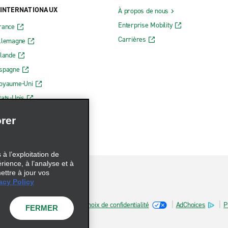
 INTERNATIONAUX
À propos de nous
Enterprise Mobility
rance
Carrières
Allemagne
rlande
Espagne
Royaume-Uni
tats-Unis
rer
à l’exploitation de
érience, à l’analyse et à
ettre à jour vos
acy Policy
sur les fichiers témoins
Choix de confidentialité
AdChoices
P
FERMER