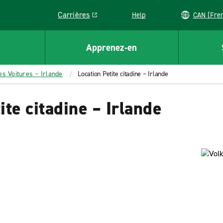
Carrières
Help
CAN (
Link opens in a new window
Apprenez-en
es Voitures – Irlande
Location Petite citadine – Irlande
ite citadine – Irlande