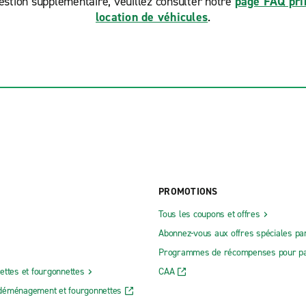
estion supplémentaire, veuillez consulter notre
page FAQ prin
location de véhicules
.
PROMOTIONS
Tous les coupons et offres
Abonnez-vous aux offres spéciales par
Programmes de récompenses pour pa
ettes et fourgonnettes
CAA
déménagement et fourgonnettes