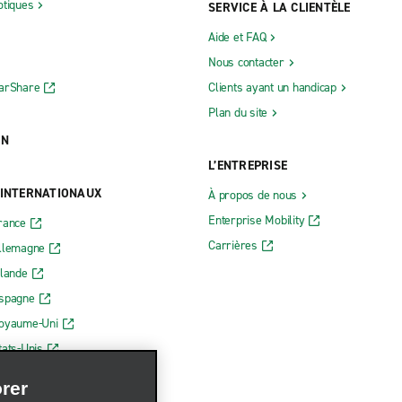
otiques
SERVICE À LA CLIENTÈLE
Aide et FAQ
Nous contacter
CarShare
Clients ayant un handicap
Plan du site
ON
L’ENTREPRISE
 INTERNATIONAUX
À propos de nous
Enterprise Mobility
rance
Carrières
Allemagne
rlande
Espagne
Royaume-Uni
tats-Unis
rer