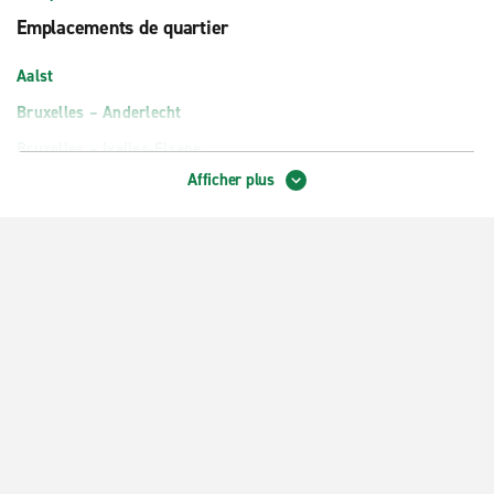
Emplacements de quartier
Aalst
Bruxelles – Anderlecht
Bruxelles – Ixelles-Elsene
Afficher plus
Lier
Ville de Bruxelles –Laeken