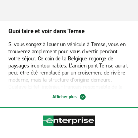
Quoi faire et voir dans Temse
Si vous songez à louer un véhicule à Temse, vous en
trouverez amplement pour vous divertir pendant
votre séjour. Ce coin de la Belgique regorge de
paysages incontournables. L’ancien pont Temse aurait
peut-être été remplacé par un croisement de rivière
moderne, mais la structure d’origine demeure.
Gustave Eiffel, ingénieur français responsable de la
Tour Eiffel, était le cerveau derrière cette œuvre
Afficher plus
historique d’architecture.
Temse abrite également des églises et des
cathédrales vieilles de siècles. L’Église de notre
femme remonte aux années 700, bien que les
récentes excavations suggèrent que le bâtiment