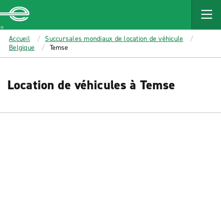
MAIN
CONTENT
Enterprise
Accueil
Succursales mondiaux de location de véhicule
Belgique
Temse
Location de véhicules à Temse