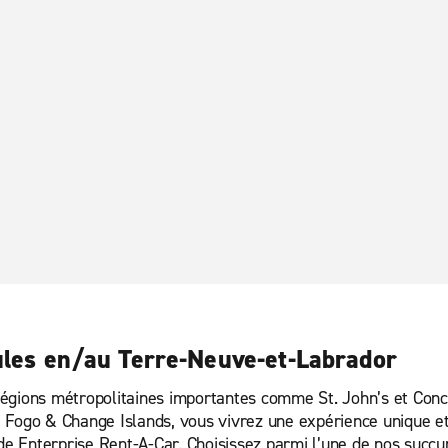
ules en/au Terre-Neuve-et-Labrador
égions métropolitaines importantes comme St. John’s et Concep
t Fogo & Change Islands, vous vivrez une expérience unique e
 de Enterprise Rent-A-Car. Choisissez parmi l’une de nos succu