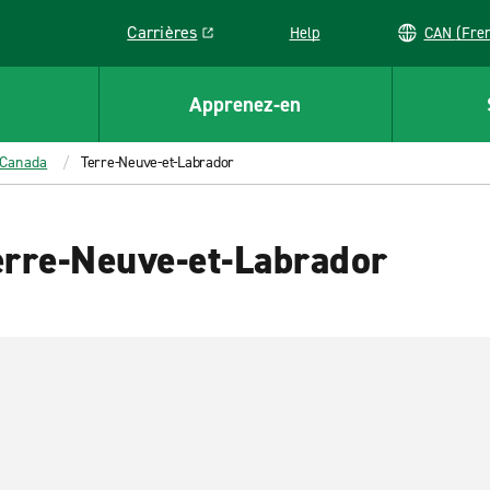
Carrières
Help
CAN (
Link opens in a new window
Apprenez-en
Canada
Terre-Neuve-et-Labrador
erre-Neuve-et-Labrador