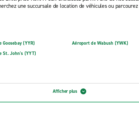
herchez une succursale de location de véhicules ou parcourez l
e Goosebay (YYR)
Aéroport de Wabush (YWK)
e St. John's (YYT)
Afficher plus
Mount Pearl
s-Windsor
Saint John's