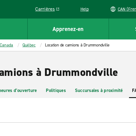
Carrières
Help
CAN (
Link opens in a new window
Apprenez-en
Canada
Québec
Location de camions à Drummondville
camions à Drummondville
heures d’ouverture
Politiques
Succursales à proximité
F