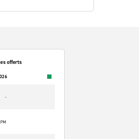
es offerts
2026
-
0 PM