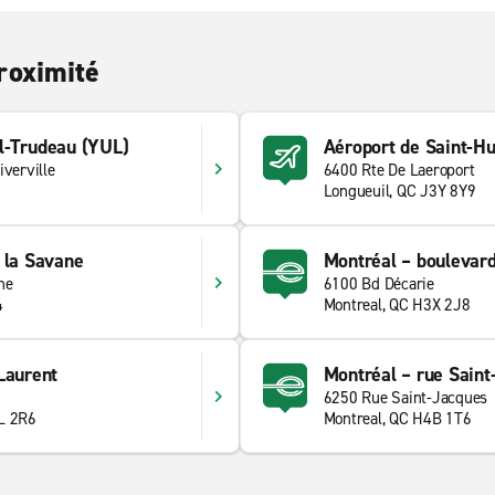
roximité
l-Trudeau (YUL)
Aéroport de Saint-H
iverville
6400 Rte De Laeroport
Longueuil, QC J3Y 8Y9
 la Savane
Montréal – boulevar
ne
6100 Bd Décarie
4
Montreal, QC H3X 2J8
Laurent
Montréal – rue Saint
6250 Rue Saint-Jacques
L 2R6
Montreal, QC H4B 1T6