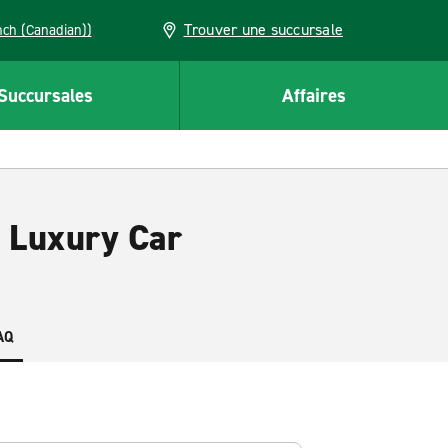
Trouver une succursale
French (Canadian))
Succursales
Affaires
d Luxury Car
AQ