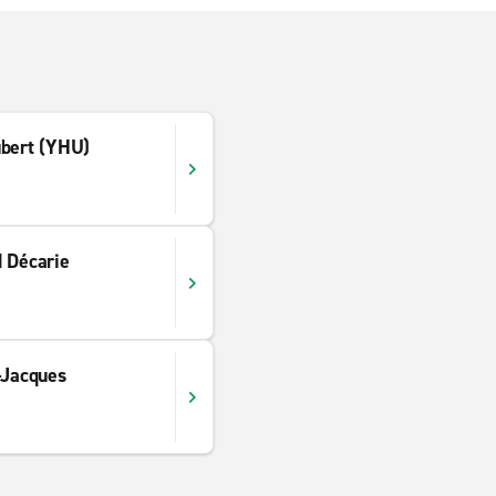
ubert (YHU)
d Décarie
-Jacques