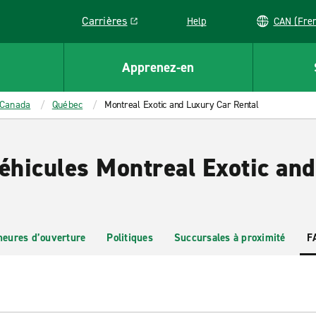
Carrières
Help
CAN (
Link opens in a new window
Apprenez-en
Canada
Québec
Montreal Exotic and Luxury Car Rental
véhicules Montreal Exotic an
heures d’ouverture
Politiques
Succursales à proximité
F