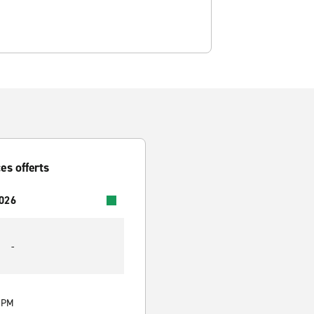
es offerts
2026
-
0 PM