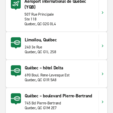
Aéroport international de Québec
(YQB)
507 Rue Principale
Ste 118
Quebec, QC G2G 0L4
Limoilou, Québec
240 3e Rue
Quebec, QC G1L 2S8
Québec – hôtel Delta
690 Boul. Rene-Levesque Est
Quebec, QC G1R 5A8
Québec – boulevard Pierre-Bertrand
745 Bd Pierre-Bertrand
Quebec, QC G1M 2E7