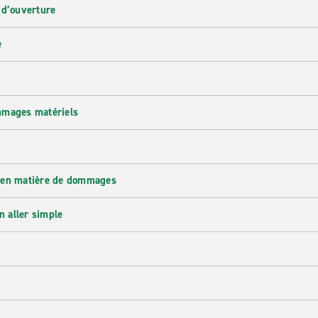
 d’ouverture
e
mmages matériels
 en matière de dommages
n aller simple