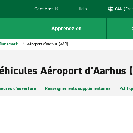
Carrières
Help
CAN (
Link opens in a new window
Apprenez-en
Danemark
Aéroport d’Aarhus (AAR)
véhicules Aéroport d’Aarhus 
heures d’ouverture
Renseignements supplémentaires
Politiq