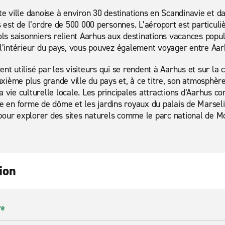
te ville danoise à environ 30 destinations en Scandinavie et da
est de l’ordre de 500 000 personnes. L’aéroport est particul
vols saisonniers relient Aarhus aux destinations vacances popu
À l’intérieur du pays, vous pouvez également voyager entre Aa
nt utilisé par les visiteurs qui se rendent à Aarhus et sur la 
xième plus grande ville du pays et, à ce titre, son atmosphèr
a vie culturelle locale. Les principales attractions d’Aarhus 
ue en forme de dôme et les jardins royaux du palais de Marselis
our explorer des sites naturels comme le parc national de Mo
ion
re