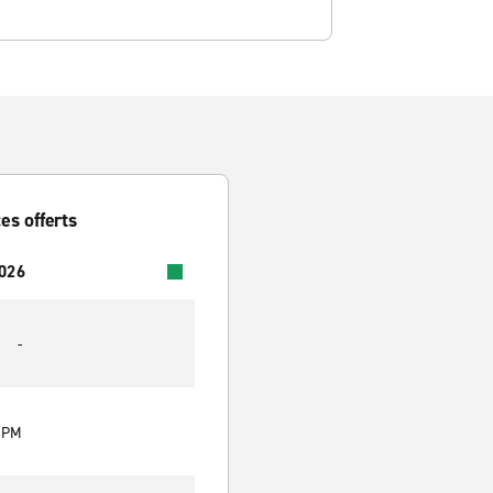
es offerts
2026
-
0 PM