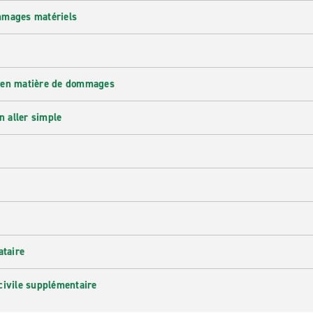
mmages matériels
 en matière de dommages
n aller simple
ataire
civile supplémentaire