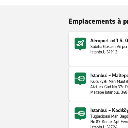
Emplacements à p
Aéroport int'l S.
Sabiha Gokcen Airpor
Istanbul, 34912
Istanbul – Maltep
Kucukyali Mah Musta
Ataturk Cad No 37c 
Maltepe Istanbul, 34
Istanbul – Kadıkö
Tuglacibasi Mah Bagd
No 87 Konak Apt Fen
Istanbul, 34726