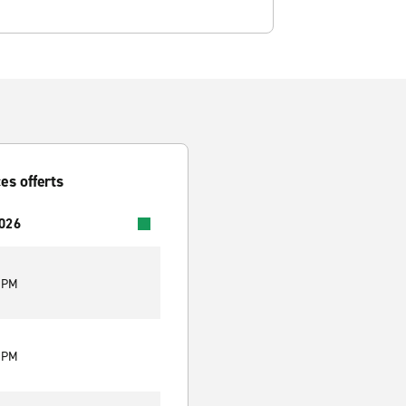
es offerts
2026
0 PM
0 PM