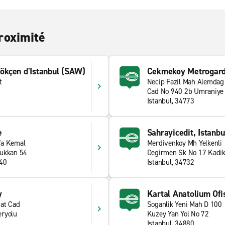
roximité
 Gökçen d'Istanbul (SAW)
Cekmekoy Metrogar
t
Necip Fazil Mah Alemdag
Cad No 940 2b Umraniye
Istanbul, 34773
e
Sahrayicedit, Istanbu
fa Kemal
Merdivenkoy Mh Yelkenli
Dukkan 54
Degirmen Sk No 17 Kadi
840
Istanbul, 34732
y
Kartal Anatolium Ofi
at Cad
Soganlik Yeni Mah D 100
eryolu
Kuzey Yan Yol No 72
Istanbul, 34880