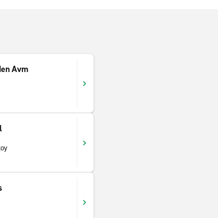
den Avm
l
koy
s