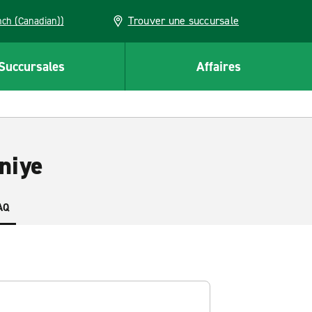
Trouver une succursale
French (Canadian))
Succursales
Affaires
niye
AQ