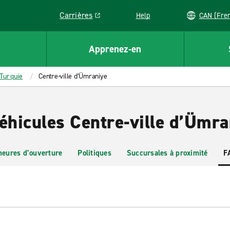
Carrières
Help
CAN (
Link opens in a new window
Apprenez-en
Turquie
Centre-ville d’Ümraniye
éhicules Centre-ville d’Ümra
heures d’ouverture
Politiques
Succursales à proximité
F