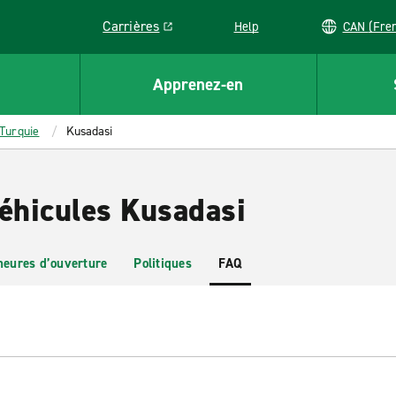
Carrières
Help
CAN (
Link opens in a new window
Apprenez-en
Turquie
Kusadasi
véhicules Kusadasi
heures d’ouverture
Politiques
FAQ