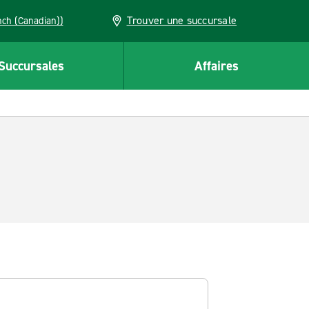
Trouver une succursale
French (Canadian))
Succursales
Affaires