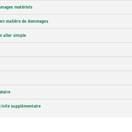
mmages matériels
 en matière de dommages
n aller simple
ataire
civile supplémentaire