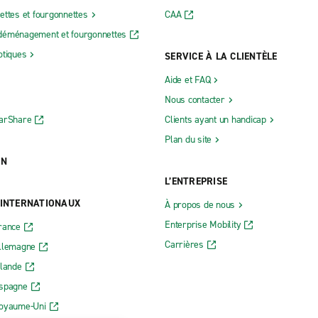
ettes et fourgonnettes
CAA
déménagement et fourgonnettes
otiques
SERVICE À LA CLIENTÈLE
Aide et FAQ
Nous contacter
CarShare
Clients ayant un handicap
Plan du site
ON
L’ENTREPRISE
 INTERNATIONAUX
À propos de nous
Enterprise Mobility
rance
Carrières
Allemagne
rlande
Espagne
Royaume-Uni