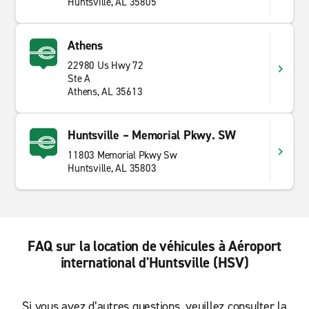
Huntsville, AL 35805
Athens
22980 Us Hwy 72
Ste A
Athens, AL 35613
Huntsville – Memorial Pkwy. SW
11803 Memorial Pkwy Sw
Huntsville, AL 35803
FAQ sur la location de véhicules à Aéroport
international d'Huntsville (HSV)
Si vous avez d’autres questions, veuillez consulter la