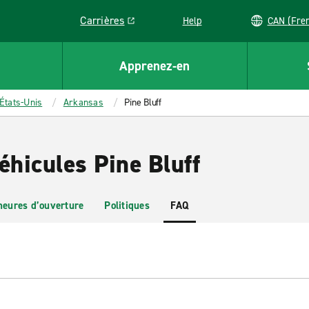
Carrières
Help
CAN (
Link opens in a new window
Apprenez-en
États-Unis
Arkansas
Pine Bluff
éhicules Pine Bluff
heures d’ouverture
Politiques
FAQ