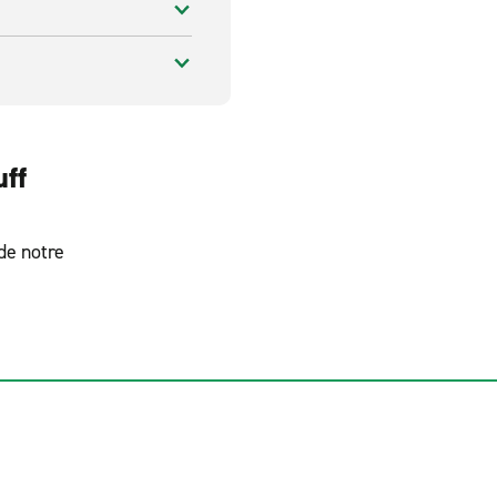
uff
 de notre