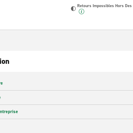
Retours Impossibles Hors Des
ion
re
e
entreprise