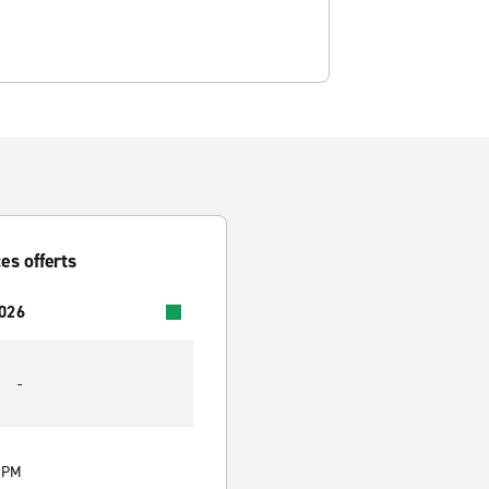
es offerts
2026
-
0 PM