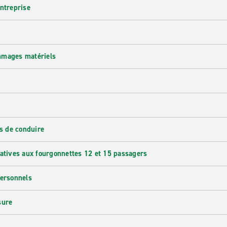
entreprise
mmages matériels
s de conduire
latives aux fourgonnettes 12 et 15 passagers
personnels
sure