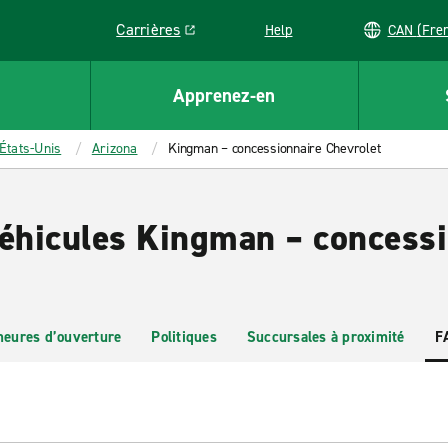
Carrières
Help
CAN (
Link opens in a new window
Apprenez-en
États-Unis
Arizona
Kingman – concessionnaire Chevrolet
véhicules Kingman – concess
heures d’ouverture
Politiques
Succursales à proximité
F