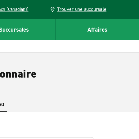
Trouver une succursale
French (Canadian))
Succursales
Affaires
ionnaire
AQ