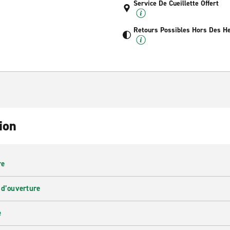
Service De Cueillette Offert
Retours Possibles Hors Des H
ion
re
 d’ouverture
e