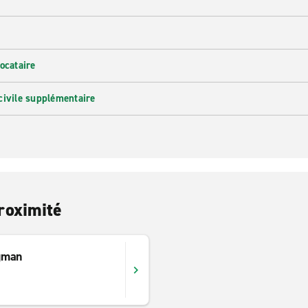
ocataire
civile supplémentaire
roximité
gman
d