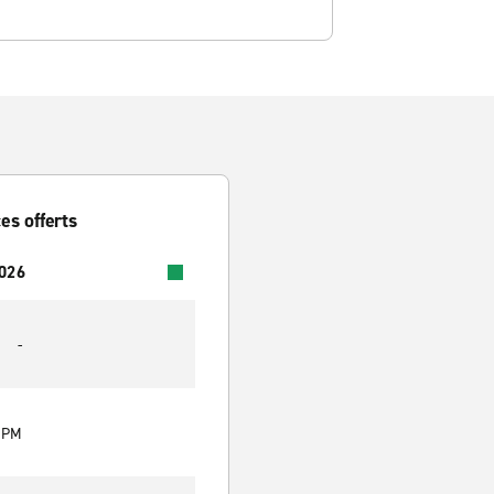
es offerts
2026
-
0 PM