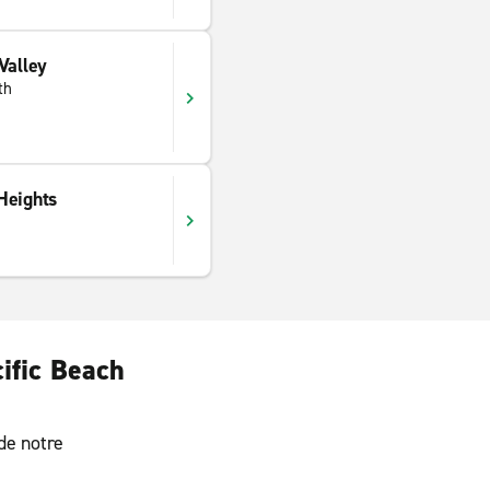
Valley
th
Heights
cific Beach
 de notre