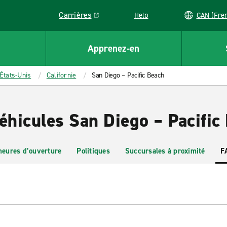
Carrières
Help
CAN (
Link opens in a new window
Apprenez-en
États-Unis
Californie
San Diego – Pacific Beach
éhicules San Diego – Pacific
heures d’ouverture
Politiques
Succursales à proximité
F