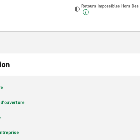
Retours Impossibles Hors Des
ion
re
 d’ouverture
e
entreprise