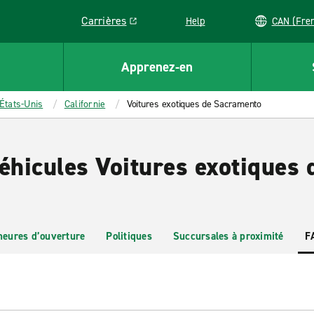
Carrières
Help
CAN (
Link opens in a new window
Apprenez-en
États-Unis
Californie
Voitures exotiques de Sacramento
éhicules Voitures exotiques 
heures d’ouverture
Politiques
Succursales à proximité
F