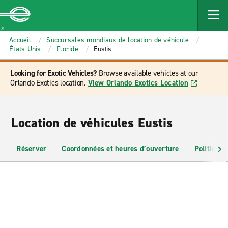
MAIN
CONTENT
Enterprise
Accueil
Succursales mondiaux de location de véhicule
États-Unis
Floride
Eustis
Looking for Exotic Vehicles?
Browse available vehicles at our
Orlando Exotics location.
View Orlando Exotics Location
Location de véhicules Eustis
Réserver
Coordonnées et heures d’ouverture
Politiques