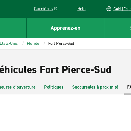
Carrières
Help
CAN (
Link opens in a new window
Apprenez-en
États-Unis
Floride
Fort Pierce-Sud
éhicules Fort Pierce-Sud
heures d’ouverture
Politiques
Succursales à proximité
F