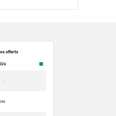
es offerts
2026
-
0 PM