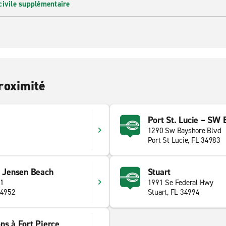
civile supplémentaire
roximité
Port St. Lucie – SW 
1290 Sw Bayshore Blvd
Port St Lucie, FL 34983
– Jensen Beach
Stuart
 1
1991 Se Federal Hwy
34952
Stuart, FL 34994
ns à Fort Pierce