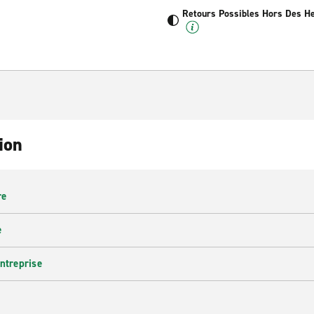
Retours Possibles Hors Des H
ion
re
e
entreprise