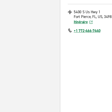
5400 S Us Hwy 1
Fort Pierce, FL, US, 349
Itinéraire
+1 772-466-7440