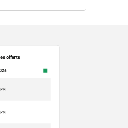
es offerts
2026
0 PM
0 PM