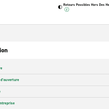
Retours Possibles Hors Des H
ion
re
 d’ouverture
e
entreprise