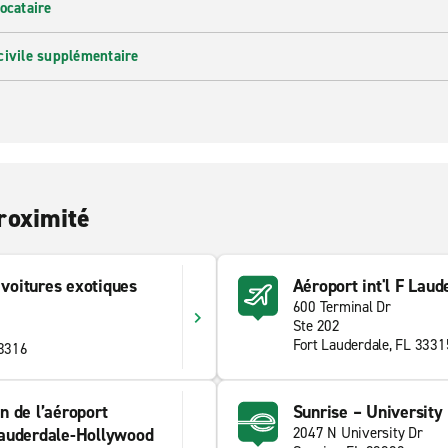
ocataire
civile supplémentaire
roximité
 voitures exotiques
Aéroport int'l F Laud
600 Terminal Dr
Ste 202
Fort Lauderdale, FL 3331
33316
n de l’aéroport
Sunrise – University 
 Lauderdale-Hollywood
2047 N University Dr