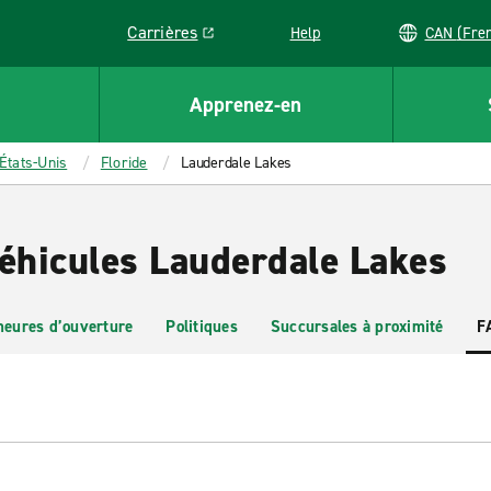
Carrières
Help
CAN (
Link opens in a new window
Apprenez-en
États-Unis
Floride
Lauderdale Lakes
véhicules Lauderdale Lakes
heures d’ouverture
Politiques
Succursales à proximité
F