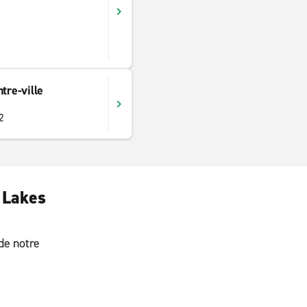
tre-ville
2
 Lakes
 de notre