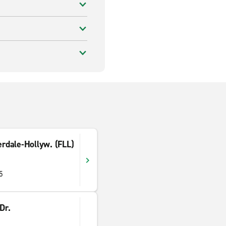
erdale-Hollyw. (FLL)
5
Dr.