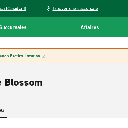
Trouver une succursale
French (Canadian))
Succursales
Affaires
ando Exotics Location
ge Blossom
AQ