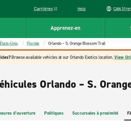
Carrières
Help
CAN (
Link opens in a new window
Apprenez-en
États-Unis
Floride
Orlando – S. Orange Blossom Trail
icles?
Browse available vehicles at our Orlando Exotics location.
View Orl
véhicules Orlando – S. Oran
heures d’ouverture
Politiques
Succursales à proximité
F