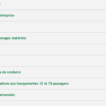
e
entreprise
mmages matériels
s de conduire
latives aux fourgonnettes 12 et 15 passagers
personnels