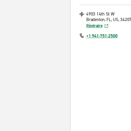
4903 14th St W
Bradenton, FL, US, 3420
Itinéraire
+1 941-751-2500