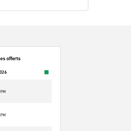
es offerts
2026
0 PM
0 PM