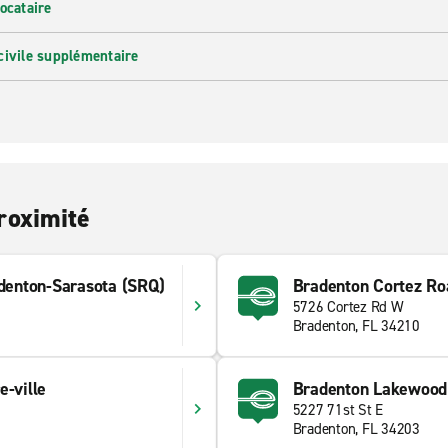
ocataire
civile supplémentaire
roximité
adenton-Sarasota (SRQ)
Bradenton Cortez R
5726 Cortez Rd W
Bradenton, FL 34210
e-ville
Bradenton Lakewood
5227 71st St E
Bradenton, FL 34203