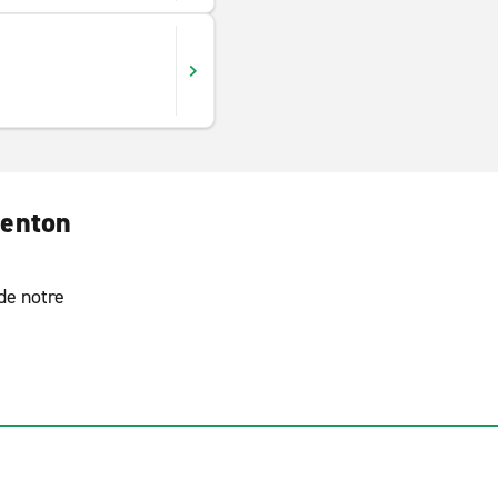
denton
 de notre