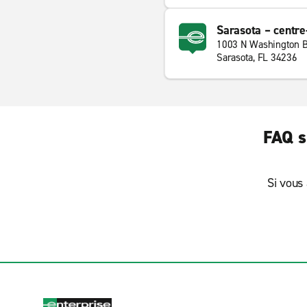
Sarasota – centre-
1003 N Washington B
Sarasota, FL 34236
FAQ s
Si vous 