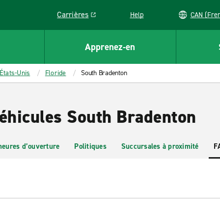
Carrières
Help
CAN (
Link opens in a new window
Apprenez-en
États-Unis
Floride
South Bradenton
véhicules South Bradenton
heures d’ouverture
Politiques
Succursales à proximité
F