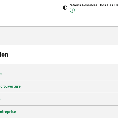
Retours Possibles Hors Des H
ion
re
 d’ouverture
e
entreprise