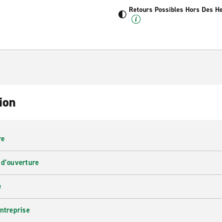
Retours Possibles Hors Des H
ion
re
 d’ouverture
e
entreprise