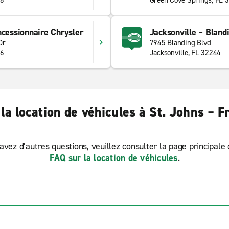
56
Green Cove Springs, FL 
ncessionnaire Chrysler
Jacksonville – Bland
Dr
7945 Blanding Blvd
56
Jacksonville, FL 32244
la location de véhicules à St. Johns – F
avez d’autres questions, veuillez consulter la page principale
FAQ sur la location de véhicules
.