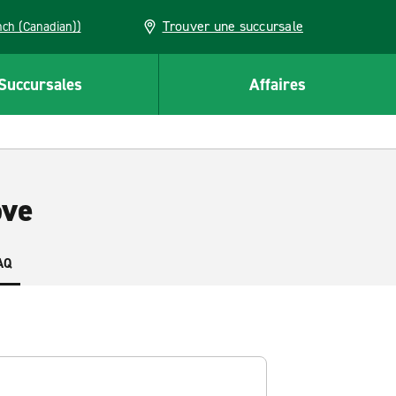
Trouver une succursale
French (Canadian))
Succursales
Affaires
ove
AQ