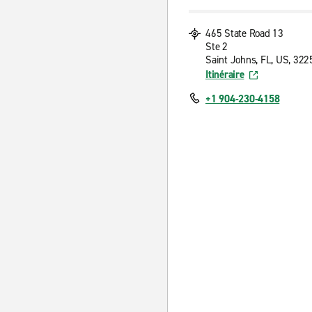
465 State Road 13
Ste 2
Saint Johns, FL, US, 322
Itinéraire
+1 904-230-4158