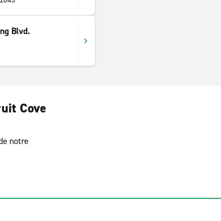
32043
ing Blvd.
ruit Cove
 de notre