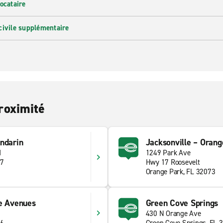
ocataire
civile supplémentaire
roximité
ndarin
Jacksonville – Orang
d
1249 Park Ave
57
Hwy 17 Roosevelt
Orange Park, FL 32073
he Avenues
Green Cove Springs
430 N Orange Ave