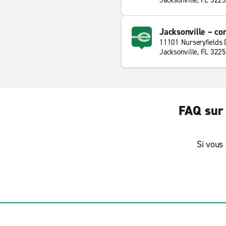
Jacksonville, FL 322
Jacksonville – co
11101 Nurseryfields 
Jacksonville, FL 322
FAQ sur 
Si vous 