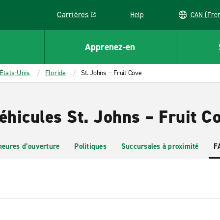
Carrières
Help
CAN (
Link opens in a new window
Apprenez-en
États-Unis
Floride
St. Johns – Fruit Cove
éhicules St. Johns – Fruit C
heures d’ouverture
Politiques
Succursales à proximité
F