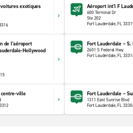
 voitures exotiques
Aéroport int'l F Laud
600 Terminal Dr
Ste 202
Fort Lauderdale, FL 3331
33316
n de l’aéroport
Fort Lauderdale – S.
 Lauderdale-Hollywood
2601 S Federal Hwy
Fort Lauderdale, FL 3331
315
centre-ville
Fort Lauderdale – Su
d
1311 East Sunrise Blvd
33312
Fort Lauderdale, FL 3330