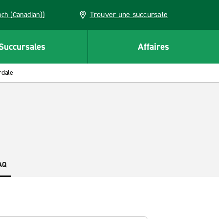
Trouver une succursale
French (Canadian))
Succursales
Affaires
rdale
AQ