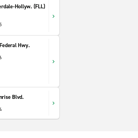
erdale-Hollyw. (FLL)
5
 Federal Hwy.
6
nrise Blvd.
4