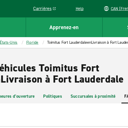
Carrières
Help
CAN (
Link opens in a new window
Apprenez-en
États-Unis
Floride
Toimitus Fort LauderdaleenLivraison à Fort Laude
éhicules Toimitus Fort
Livraison à Fort Lauderdale
heures d’ouverture
Politiques
Succursales à proximité
F