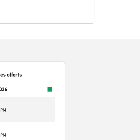
es offerts
2026
0 PM
0 PM